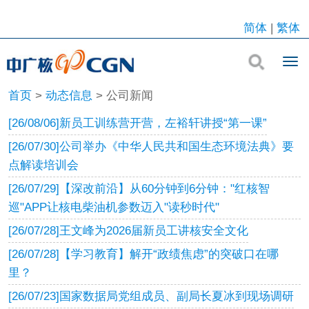
简体
|
繁体
首页
>
动态信息
>
公司新闻
[26/08/06]
新员工训练营开营，左裕轩讲授“第一课”
[26/07/30]
公司举办《中华人民共和国生态环境法典》要
点解读培训会
[26/07/29]
【深改前沿】从60分钟到6分钟："红核智
巡"APP让核电柴油机参数迈入"读秒时代"
[26/07/28]
王文峰为2026届新员工讲核安全文化
[26/07/28]
【学习教育】解开“政绩焦虑”的突破口在哪
里？
[26/07/23]
国家数据局党组成员、副局长夏冰到现场调研