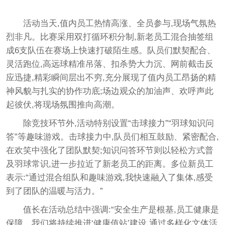
活动当天,值内员工热情高涨、全员参与,现场气氛热
烈非凡。比赛采用双打循环积分制,新老员工混合抽签组
成6支队伍在赛场上快速打破陌生感。队员们默契配合、
灵活跑位,高远球精准吊落、扣杀势大力沉、网前截击反
应迅捷,精彩瞬间层出不穷,充分展现了值内员工昂扬的精
神风貌与扎实的协作功底;场边观众的加油声、欢呼声此
起彼伏,将现场氛围推向高潮。
除竞技环节外,活动特别设置“击球接力”“羽球知识问
答”等趣味游戏。击球接力中,队员们相互鼓励、紧密配合,
在欢笑中强化了团队默契;知识问答环节则以轻松方式普
及羽球常识,进一步拉近了新老员工的距离。多位新员工
表示:“通过混合组队和趣味游戏,我快速融入了集体,感受
到了团队的温暖与活力。”
值长在活动总结中强调:“安全生产是根基,员工健康是
保障。我们将持续推进‘健康值站’建设,通过多样化文体活